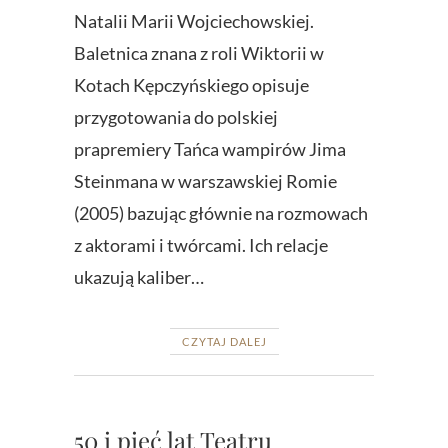
Natalii Marii Wojciechowskiej.
Baletnica znana z roli Wiktorii w
Kotach Kępczyńskiego opisuje
przygotowania do polskiej
prapremiery Tańca wampirów Jima
Steinmana w warszawskiej Romie
(2005) bazując głównie na rozmowach
z aktorami i twórcami. Ich relacje
ukazują kaliber…
CZYTAJ DALEJ
50 i pięć lat Teatru