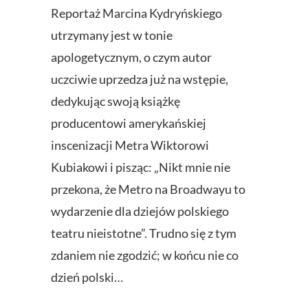
Reportaż Marcina Kydryńskiego
utrzymany jest w tonie
apologetycznym, o czym autor
uczciwie uprzedza już na wstępie,
dedykując swoją książkę
producentowi amerykańskiej
inscenizacji Metra Wiktorowi
Kubiakowi i pisząc: „Nikt mnie nie
przekona, że Metro na Broadwayu to
wydarzenie dla dziejów polskiego
teatru nieistotne”. Trudno się z tym
zdaniem nie zgodzić; w końcu nie co
dzień polski…