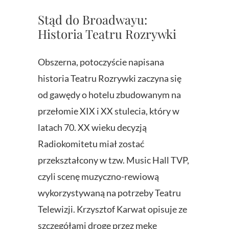
Stąd do Broadwayu:
Historia Teatru Rozrywki
Obszerna, potoczyście napisana
historia Teatru Rozrywki zaczyna się
od gawędy o hotelu zbudowanym na
przełomie XIX i XX stulecia, który w
latach 70. XX wieku decyzją
Radiokomitetu miał zostać
przekształcony w tzw. Music Hall TVP,
czyli scenę muzyczno-rewiową
wykorzystywaną na potrzeby Teatru
Telewizji. Krzysztof Karwat opisuje ze
szczegółami drogę przez mękę