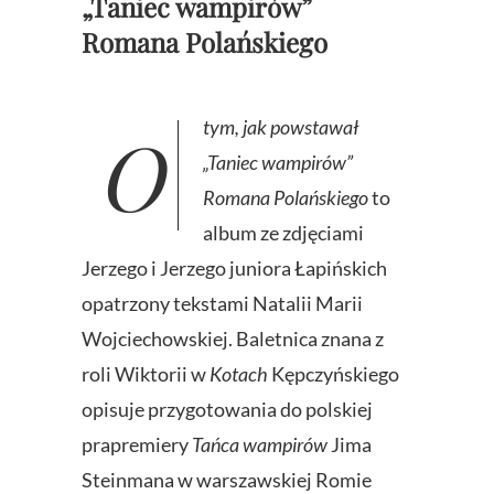
„Taniec wampirów”
Romana Polańskiego
O tym, jak powstawał
„Taniec wampirów”
Romana Polańskiego
to
album ze zdjęciami
Jerzego i Jerzego juniora Łapińskich
opatrzony tekstami Natalii Marii
Wojciechowskiej. Baletnica znana z
roli Wiktorii w
Kotach
Kępczyńskiego
opisuje przygotowania do polskiej
prapremiery
Tańca wampirów
Jima
Steinmana w warszawskiej Romie