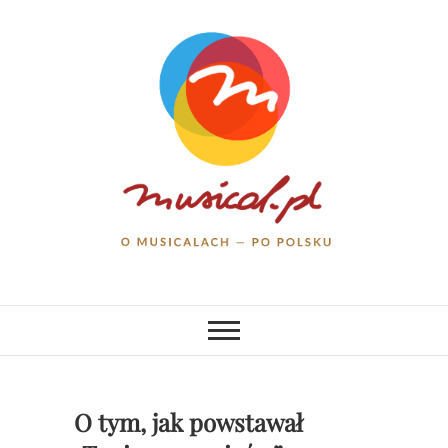
Skip
to
content
musical.pl
O MUSICALACH – PO POLSKU
O tym, jak powstawał