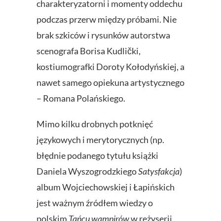
charakteryzatorni i momenty oddechu
podczas przerw między próbami. Nie
brak szkiców i rysunków autorstwa
scenografa Borisa Kudlički,
kostiumografki Doroty Kołodyńskiej, a
nawet samego opiekuna artystycznego
– Romana Polańskiego.
Mimo kilku drobnych potknięć
językowych i merytorycznych (np.
błędnie podanego tytułu książki
Daniela Wyszogrodzkiego
Satysfakcja
)
album Wojciechowskiej i Łapińskich
jest ważnym źródłem wiedzy o
polskim
Tańcu wampirów
w reżyserii