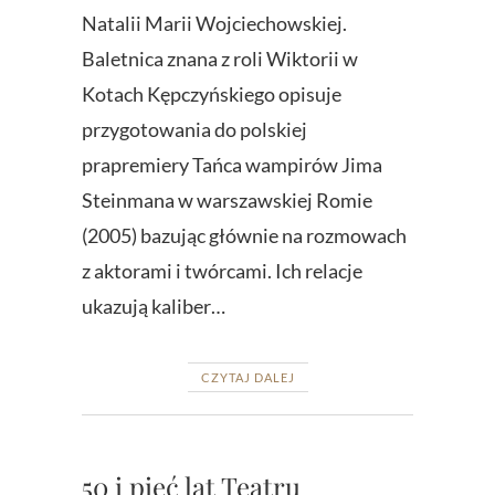
Natalii Marii Wojciechowskiej.
Baletnica znana z roli Wiktorii w
Kotach Kępczyńskiego opisuje
przygotowania do polskiej
prapremiery Tańca wampirów Jima
Steinmana w warszawskiej Romie
(2005) bazując głównie na rozmowach
z aktorami i twórcami. Ich relacje
ukazują kaliber…
CZYTAJ DALEJ
50 i pięć lat Teatru