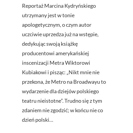
Reportaż Marcina Kydryńskiego
utrzymany jest w tonie
apologetycznym, o czym autor
uczciwie uprzedza już na wstępie,
dedykując swoją książkę
producentowi amerykańskiej
inscenizacji Metra Wiktorowi
Kubiakowi i pisząc: „Nikt mnie nie
przekona, że Metro na Broadwayu to
wydarzenie dla dziejów polskiego
teatru nieistotne”. Trudno się z tym
zdaniem nie zgodzić; w końcu nie co
dzień polski…