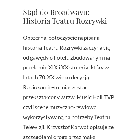
Stąd do Broadwayu:
Historia Teatru Rozrywki
Obszerna, potoczyście napisana
historia Teatru Rozrywki zaczyna się
od gawędy o hotelu zbudowanym na
przełomie XIX i XX stulecia, który w
latach 70. XX wieku decyzją
Radiokomitetu miał zostać
przekształcony w tzw. Music Hall TVP,
czyli scenę muzyczno-rewiową
wykorzystywaną na potrzeby Teatru
Telewizji. Krzysztof Karwat opisuje ze
szczegółami drogę przez mękę