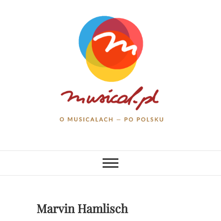
Skip
to
content
musical.pl
O MUSICALACH – PO POLSKU
Marvin Hamlisch