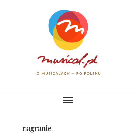
Skip
to
content
musical.pl
O MUSICALACH – PO POLSKU
nagranie