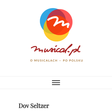
Skip
to
content
musical.pl
O MUSICALACH – PO POLSKU
Dov Seltzer