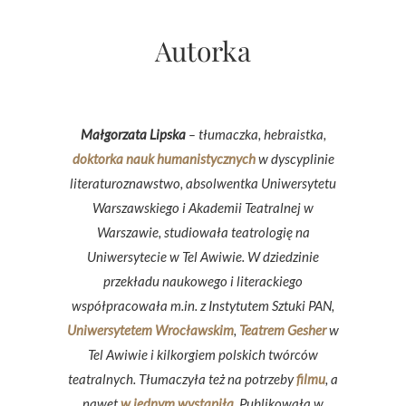
Autorka
Małgorzata Lipska
– tłumaczka, hebraistka,
doktorka nauk humanistycznych
w dyscyplinie
literaturoznawstwo, absolwentka Uniwersytetu
Warszawskiego i Akademii Teatralnej w
Warszawie, studiowała teatrologię na
Uniwersytecie w Tel Awiwie. W dziedzinie
przekładu naukowego i literackiego
współpracowała m.in. z Instytutem Sztuki PAN,
Uniwersytetem Wrocławskim
,
Teatrem Gesher
w
Tel Awiwie i kilkorgiem polskich twórców
teatralnych. Tłumaczyła też na potrzeby
filmu
, a
nawet
w jednym wystąpiła
. Publikowała w